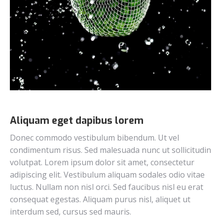
Aliquam eget dapibus lorem
Donec commodo vestibulum bibendum. Ut vel
condimentum risus. Sed malesuada nunc ut sollicitudin
volutpat. Lorem ipsum dolor sit amet, consectetur
adipiscing elit. Vestibulum aliquam sodales odio vitae
luctus. Nullam non nisl orci. Sed faucibus nisl eu erat
consequat egestas. Aliquam purus nisl, aliquet ut
interdum sed, cursus sed mauris.