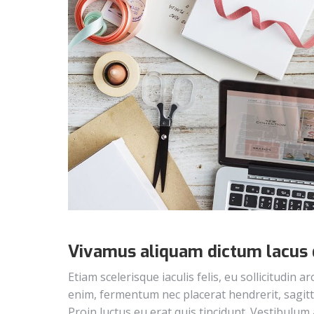
Vivamus aliquam dictum lacus q
Etiam scelerisque iaculis felis, eu sollicitudin a
enim, fermentum nec placerat hendrerit, sagitti
Proin luctus eu erat quis tincidunt. Vestibulum 