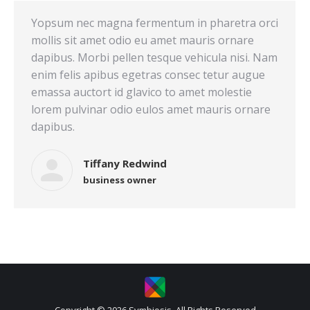
Yopsum nec magna fermentum in pharetra orci
mollis sit amet odio eu amet mauris ornare
dapibus. Morbi pellen tesque vehicula nisi. Nam
enim felis apibus egetras consec tetur augue
emassa auctort id glavico to amet molestie
lorem pulvinar odio eulos amet mauris ornare
dapibus.
Tiffany Redwind
business owner