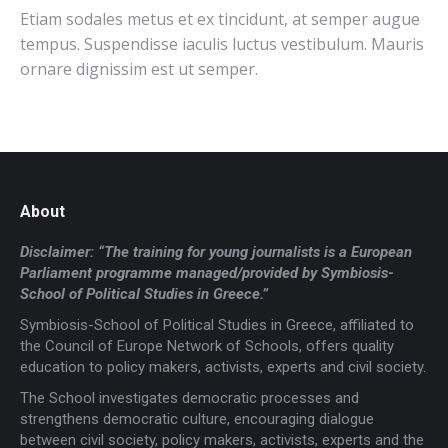
Etiam sodales metus et ex tincidunt, at semper augue
tempus. Suspendisse iaculis luctus vestibulum. Mauris
ornare dignissim est ut semper.
About
Disclaimer: “The training for young journalists is a European
Parliament programme managed/provided by Symbiosis-
School of Political Studies in Greece.”
Symbiosis-School of Political Studies in Greece, affiliated to
the Council of Europe Network of Schools, offers quality
education to policy makers, activists, experts and civil society.
The School investigates democratic processes and
strengthens democratic culture, encouraging dialogue
between civil society, policy makers, activists, experts and the